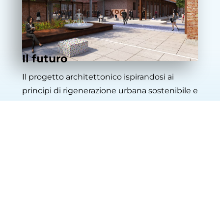
Il futuro
Il progetto architettonico ispirandosi ai
principi di rigenerazione urbana sostenibile e
bio economia desidera rendere
Opendream
un luogo di turismo esperenziale unico nel
suo genere. La riqualificazione di ogni
opificio è stata preparata per accogliere
progetti imprenditoriali che diano vita a
nuovi spazi in cui
Eventi
,
Food
,
Arte
,
Innovazione
e
Green Tourism
si fondino e si
rimpastino per trasmettere l’autenticità del
territorio e proporre un viaggio emozionale