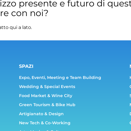
ilizzo presente e futuro di quest
are con noi?
atto qui a lato.
SPAZI
Expo, Eventi, Meeting e Team Building
Wedding & Special Events
Food Market & Wine City
Green Tourism & Bike Hub
Artigianato & Design
New Tech & Co-Working