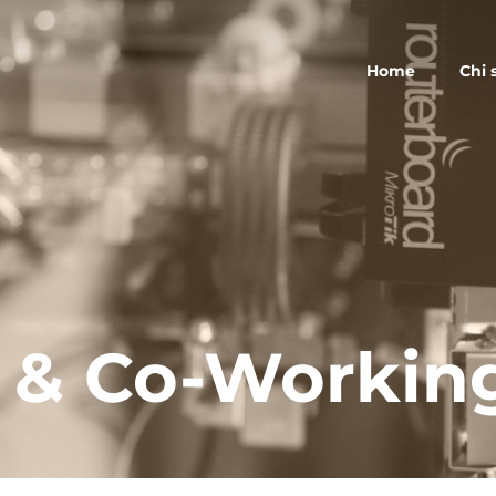
Home
Chi 
 & Co-Workin