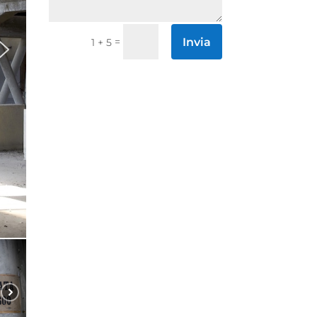
Invia
=
1 + 5