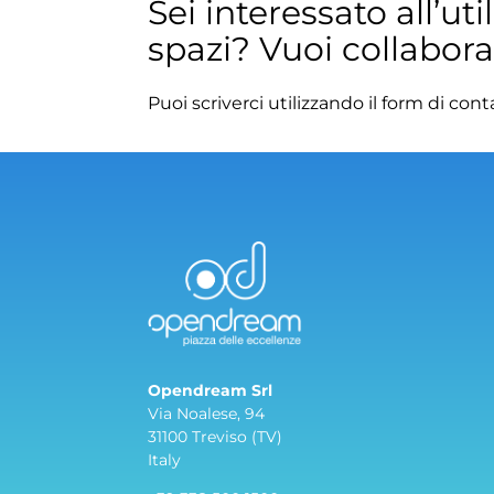
Sei interessato all’ut
spazi? Vuoi collabor
Puoi scriverci utilizzando il form di cont
Opendream Srl
Via Noalese, 94
31100 Treviso (TV)
Italy