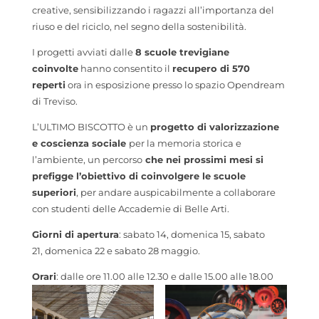
creative, sensibilizzando i ragazzi all’importanza del
riuso e del riciclo, nel segno della sostenibilità.
I progetti avviati dalle
8 scuole trevigiane
coinvolte
hanno consentito il
recupero di 570
reperti
ora in esposizione presso lo spazio Opendream
di Treviso.
L’ULTIMO BISCOTTO è un
progetto di valorizzazione
e coscienza sociale
per la memoria storica e
l’ambiente, un percorso
che nei prossimi mesi si
prefigge l’obiettivo di coinvolgere le scuole
superiori
, per andare auspicabilmente a collaborare
con studenti delle Accademie di Belle Arti.
Giorni di apertura
: sabato 14, domenica 15, sabato
21, domenica 22 e sabato 28 maggio.
Orari
: dalle ore 11.00 alle 12.30 e dalle 15.00 alle 18.00