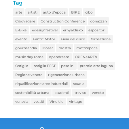
Tag
arte
artisti
auto d'epoca
BIKE
cibo
Cibovagare
Construction Conference
donazzan
E-Bike
edesignfestival
ernyaldisko
espositori
evento
Fantic Motor
Fiera del disco
formazione
gourmandia
Moser
mostra
moto'epoca
music day roma
opendream
OPENeARTh
Ostiglia
ostiglia FEST
pasolini
premio arte laguna
Regione veneto
rigenerazione urbana
riqualificazione aree industriali
scuola
sostenibilità urbana
studenti
treviso
veneto
venezia
vestiti
Vinokilo
vintage